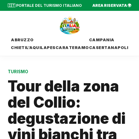
🇮🇹 PORTALE DEL TURISMO ITALIANO
AREA RISERVATA 🌍
ABRUZZO
CAMPANIA
CHIETI
L’AQUILA
PESCARA
TERAMO
CASERTA
NAPOLI
TURISMO
Tour della zona
del Collio:
degustazione di
vini bianchi tra