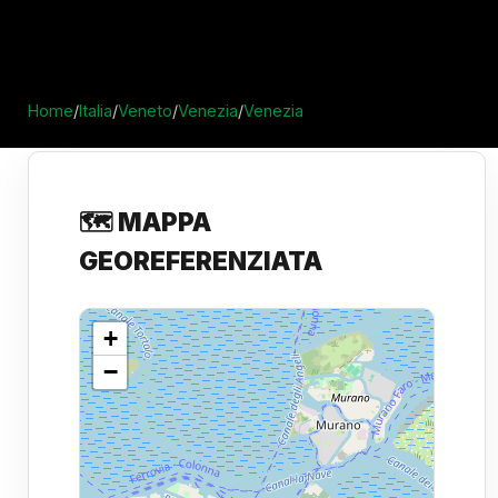
Home
/
Italia
/
Veneto
/
Venezia
/
Venezia
🗺️ MAPPA
GEOREFERENZIATA
+
−