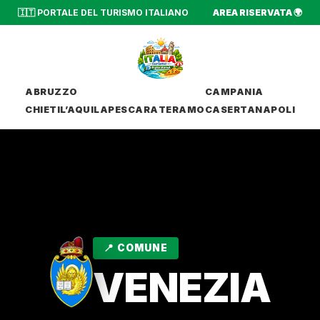
🇮🇹 PORTALE DEL TURISMO ITALIANO
AREA RISERVATA 🌍
ABRUZZO
CAMPANIA
CHIETI
L’AQUILA
PESCARA
TERAMO
CASERTA
NAPOLI
📍 COMUNE
VENEZIA