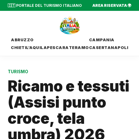
🇮🇹 PORTALE DEL TURISMO ITALIANO
AREA RISERVATA 🌍
ABRUZZO
CAMPANIA
CHIETI
L’AQUILA
PESCARA
TERAMO
CASERTA
NAPOLI
TURISMO
Ricamo e tessuti
(Assisi punto
croce, tela
umbra) 2026