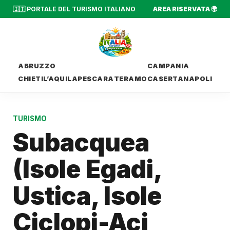
🇮🇹 PORTALE DEL TURISMO ITALIANO
AREA RISERVATA 🌍
ABRUZZO
CAMPANIA
CHIETI
L’AQUILA
PESCARA
TERAMO
CASERTA
NAPOLI
TURISMO
Subacquea
(Isole Egadi,
Ustica, Isole
Ciclopi-Aci