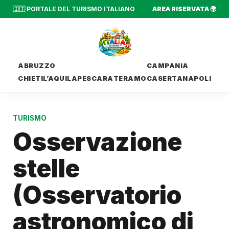
🇮🇹 PORTALE DEL TURISMO ITALIANO
AREA RISERVATA 🌍
ABRUZZO
CAMPANIA
CHIETI
L’AQUILA
PESCARA
TERAMO
CASERTA
NAPOLI
TURISMO
Osservazione
stelle
(Osservatorio
astronomico di