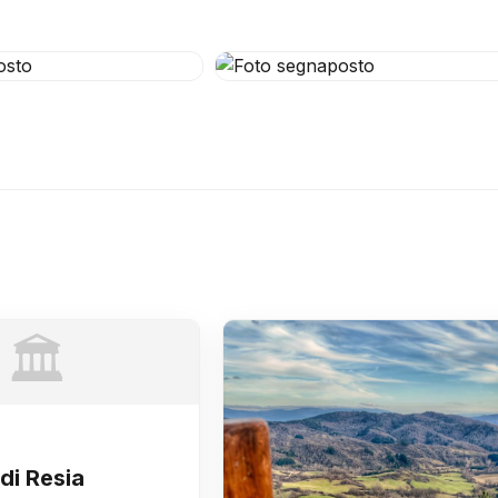
🏛️
di Resia