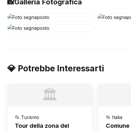
📸
Galleria Fotografica
💎 Potrebbe Interessarti
🏛️
📂 Turismo
📂 Italia
Tour della zona del
Comune 