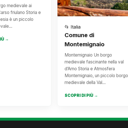
rgo medievale ai
arso friulano Storia e
esia è un piccolo
evale…
📂 Italia
Comune di
PIÙ →
Montemignaio
Montemignaio Un borgo
medievale fascinante nella val
d’Arno Storia e Atmosfera
Montemignaio, un piccolo borgo
medievale della Val…
SCOPRI DI PIÙ →