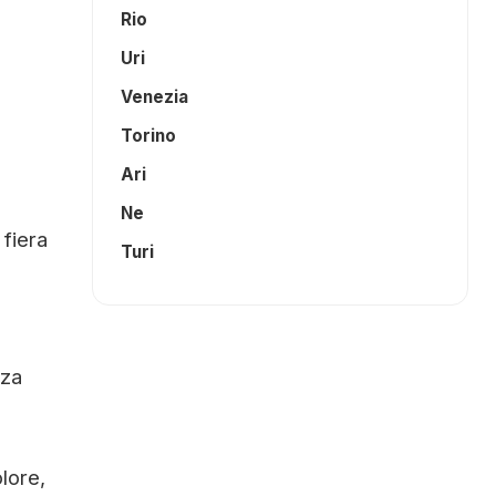
Rio
Uri
Venezia
Torino
Ari
Ne
 fiera
Turi
zza
olore,