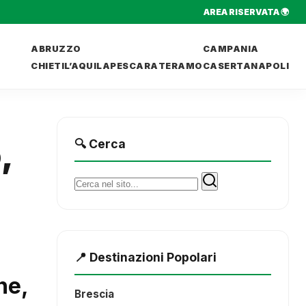
AREA RISERVATA 🌍
ABRUZZO
CAMPANIA
CHIETI
L’AQUILA
PESCARA
TERAMO
CASERTA
NAPOLI
,
🔍 Cerca
Cerca:
📍 Destinazioni Popolari
ne,
Brescia