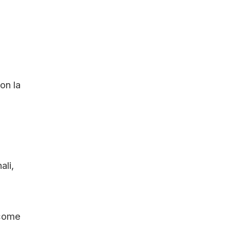
on la
ali,
 come