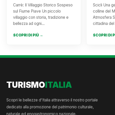
Carrè: Il Villaggio Storico Sospeso
Scicli Una g
sul Fiume Piave Un piccolo
colline del M
villaggio con storia, tradizione e
Atmosfera Sc
bellezza ad ogni…
cittadina de
SCOPRI DI PIÙ →
SCOPRI DI 
TURISMO
ITALIA
Scopri le bellezze d'Italia attraverso il nostro portale
dedicato alla promozione del patrimonio culturale,
naturale ed enogastronomico nazionale.