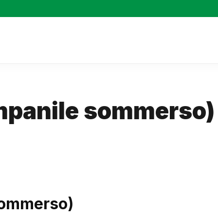
ampanile sommerso)
sommerso)