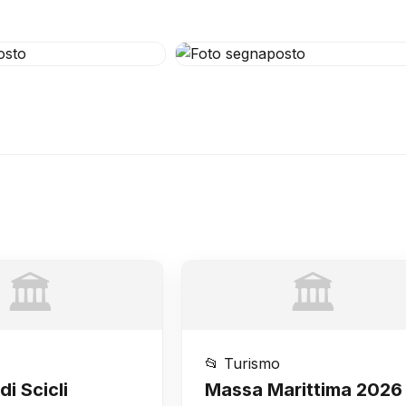
🏛️
🏛️
📂 Turismo
i Scicli
Massa Marittima 2026