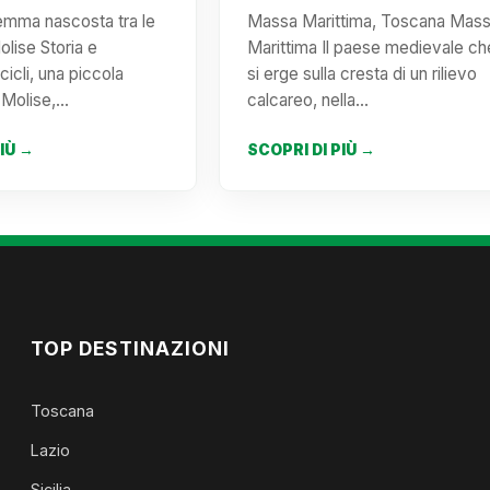
emma nascosta tra le
Massa Marittima, Toscana Mas
olise Storia e
Marittima Il paese medievale ch
icli, una piccola
si erge sulla cresta di un rilievo
l Molise,…
calcareo, nella…
PIÙ →
SCOPRI DI PIÙ →
TOP DESTINAZIONI
Toscana
Lazio
Sicilia