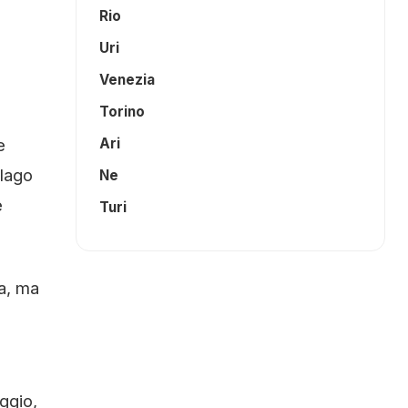
Rio
Uri
Venezia
Torino
e
Ari
 lago
Ne
e
Turi
ta, ma
ggio,