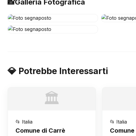
📸
Galleria Fotografica
💎 Potrebbe Interessarti
🏛️
📂 Italia
📂 Italia
Comune di Carrè
Comune d