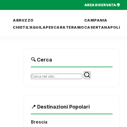
AREA RISERVATA 🌍
ABRUZZO
CAMPANIA
CHIETI
L’AQUILA
PESCARA
TERAMO
CASERTA
NAPOLI
🔍 Cerca
Cerca:
📍 Destinazioni Popolari
Brescia