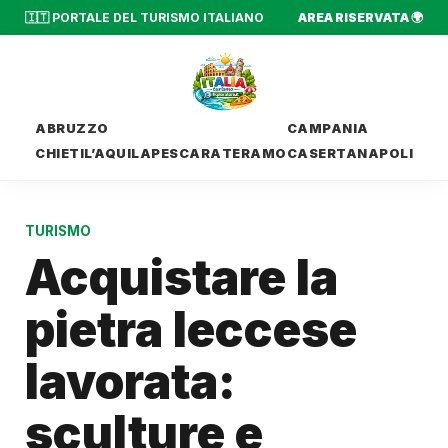
🇮🇹 PORTALE DEL TURISMO ITALIANO
AREA RISERVATA 🌍
ABRUZZO
CAMPANIA
CHIETI
L’AQUILA
PESCARA
TERAMO
CASERTA
NAPOLI
TURISMO
Acquistare la
pietra leccese
lavorata:
sculture e