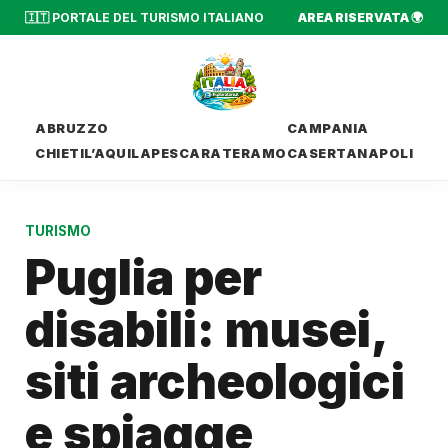
🇮🇹 PORTALE DEL TURISMO ITALIANO
AREA RISERVATA 🌍
ABRUZZO
CAMPANIA
CHIETI
L’AQUILA
PESCARA
TERAMO
CASERTA
NAPOLI
TURISMO
Puglia per
disabili: musei,
siti archeologici
e spiagge