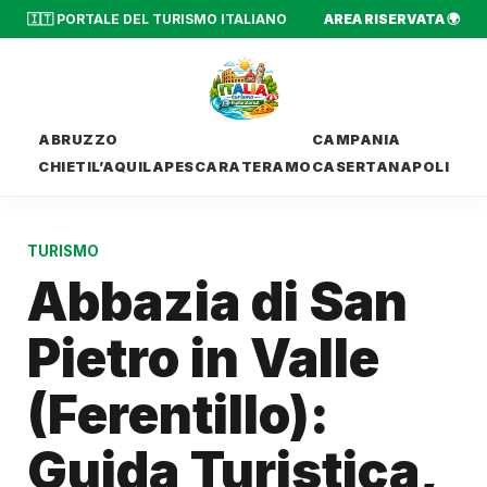
🇮🇹 PORTALE DEL TURISMO ITALIANO
AREA RISERVATA 🌍
ABRUZZO
CAMPANIA
CHIETI
L’AQUILA
PESCARA
TERAMO
CASERTA
NAPOLI
TURISMO
Abbazia di San
Pietro in Valle
(Ferentillo):
Guida Turistica,