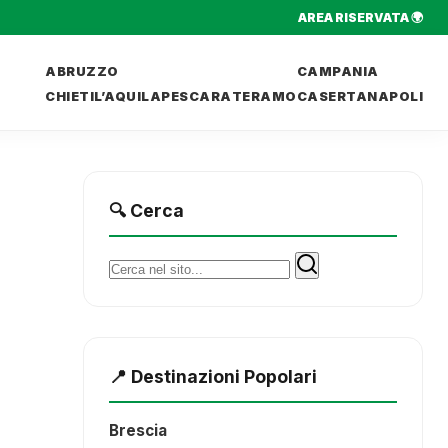
AREA RISERVATA 🌍
ABRUZZO
CAMPANIA
CHIETI
L’AQUILA
PESCARA
TERAMO
CASERTA
NAPOLI
🔍 Cerca
Cerca:
📍 Destinazioni Popolari
Brescia