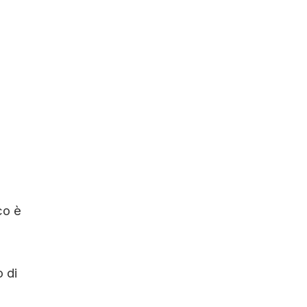
co è
o di