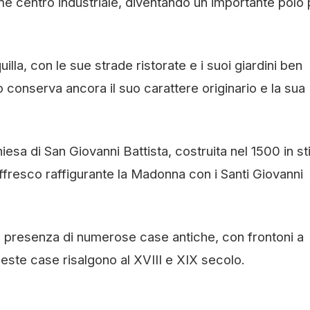
me centro industriale, diventando un importante polo 
illa, con le sue strade ristorate e i suoi giardini ben
o conserva ancora il suo carattere originario e la sua
hiesa di San Giovanni Battista, costruita nel 1500 in st
fresco raffigurante la Madonna con i Santi Giovanni
la presenza di numerose case antiche, con frontoni a
ueste case risalgono al XVIII e XIX secolo.