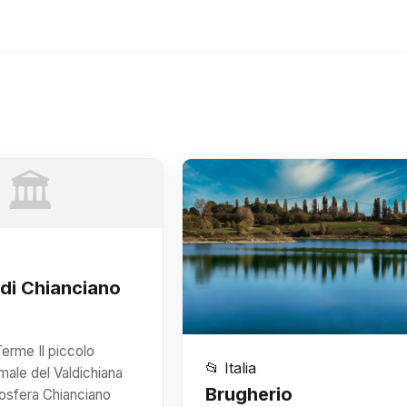
🏛️
di Chianciano
erme Il piccolo
📂 Italia
male del Valdichiana
Brugherio
mosfera Chianciano