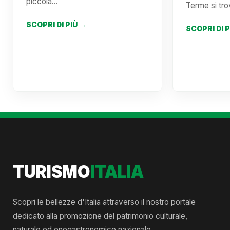
piccola…
Terme si tro
SCOPRI DI PIÙ →
SCOPRI DI 
TURISMO
ITALIA
Scopri le bellezze d'Italia attraverso il nostro portale
dedicato alla promozione del patrimonio culturale,
naturale ed enogastronomico nazionale.