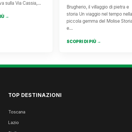
va sulla Via Cassia,…
Brugherio, il villaggio di pietra e
storia Un viaggio nel tempo nell
PIÙ →
piccola gemma del Molise Stori
e…
SCOPRI DI PIÙ →
TOP DESTINAZIONI
Toscana
Lazio