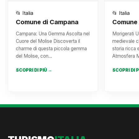
📂 Italia
📂 Italia
Comune di Campana
Comune d
Campana: Una Gemma Ascolta nel
Morigerati 
Cuore del Molise Discoverta il
medievale c
charme di questa piccola gemma
storia ricca 
del Molise, con…
Atmosfera M
SCOPRI DI PIÙ →
SCOPRI DI 