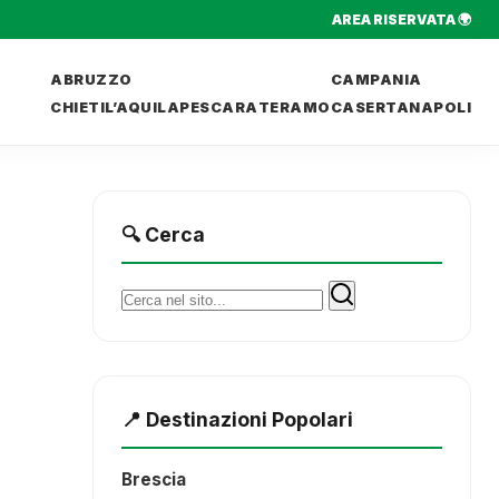
AREA RISERVATA 🌍
ABRUZZO
CAMPANIA
CHIETI
L’AQUILA
PESCARA
TERAMO
CASERTA
NAPOLI
🔍 Cerca
Cerca:
📍 Destinazioni Popolari
Brescia