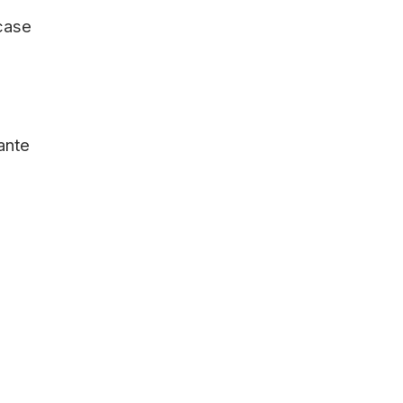
 case
ante