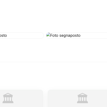
🏛️
🏛️