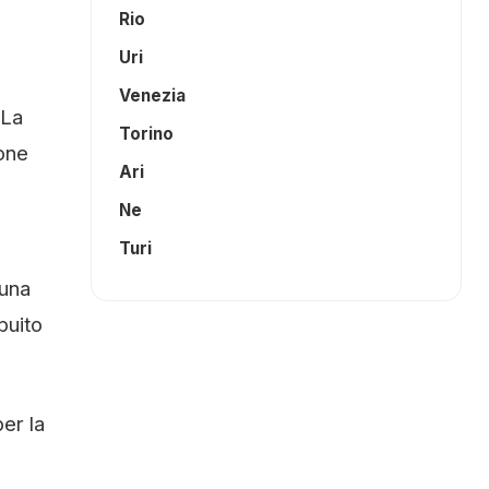
Rio
Uri
Venezia
 La
Torino
ione
Ari
Ne
Turi
 una
buito
er la