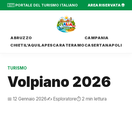
🇮🇹 PORTALE DEL TURISMO ITALIANO
AREA RISERVATA 🌍
ABRUZZO
CAMPANIA
CHIETI
L’AQUILA
PESCARA
TERAMO
CASERTA
NAPOLI
TURISMO
Volpiano 2026
📅 12 Gennaio 2026
✍️ Esploratore
⏱️ 2 min lettura