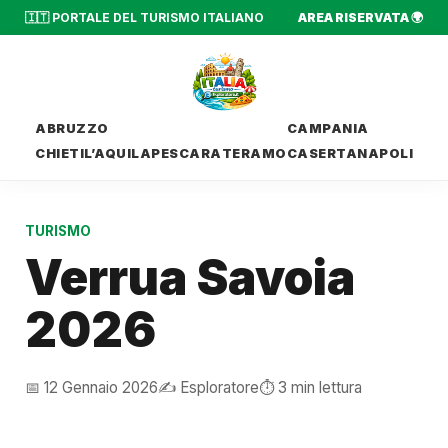
🇮🇹 PORTALE DEL TURISMO ITALIANO
AREA RISERVATA 🌍
ABRUZZO
CAMPANIA
CHIETI
L’AQUILA
PESCARA
TERAMO
CASERTA
NAPOLI
TURISMO
Verrua Savoia
2026
📅 12 Gennaio 2026
✍️ Esploratore
⏱️ 3 min lettura