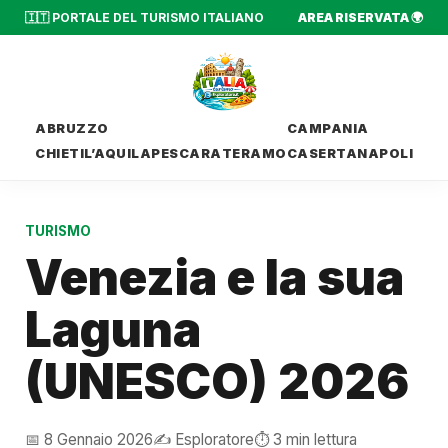
🇮🇹 PORTALE DEL TURISMO ITALIANO
AREA RISERVATA 🌍
ABRUZZO
CAMPANIA
CHIETI
L’AQUILA
PESCARA
TERAMO
CASERTA
NAPOLI
TURISMO
Venezia e la sua
Laguna
(UNESCO) 2026
📅 8 Gennaio 2026
✍️ Esploratore
⏱️ 3 min lettura