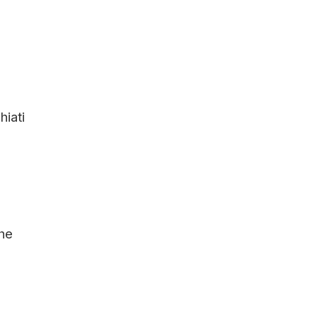
hiati
che