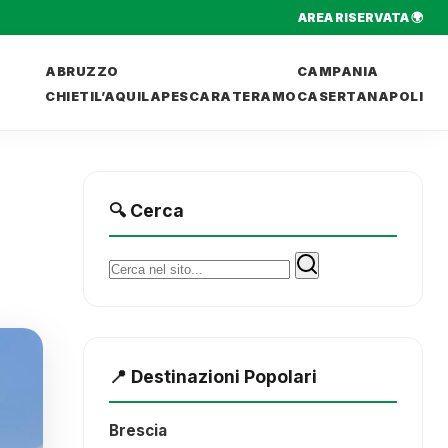
AREA RISERVATA 🌍
ABRUZZO
CAMPANIA
CHIETI
L’AQUILA
PESCARA
TERAMO
CASERTA
NAPOLI
🔍 Cerca
Cerca:
📍 Destinazioni Popolari
Brescia