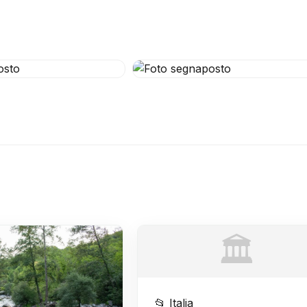
🏛️
📂 Italia