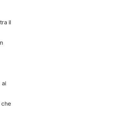
ra il
on
 ai
i che