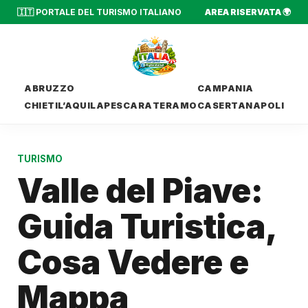
🇮🇹 PORTALE DEL TURISMO ITALIANO
AREA RISERVATA 🌍
ABRUZZO
CAMPANIA
CHIETI
L’AQUILA
PESCARA
TERAMO
CASERTA
NAPOLI
TURISMO
Valle del Piave:
Guida Turistica,
Cosa Vedere e
Mappa