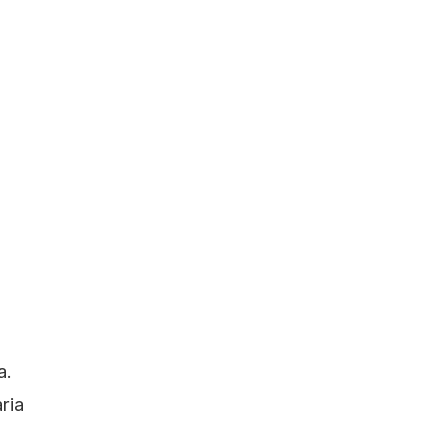
a.
ria