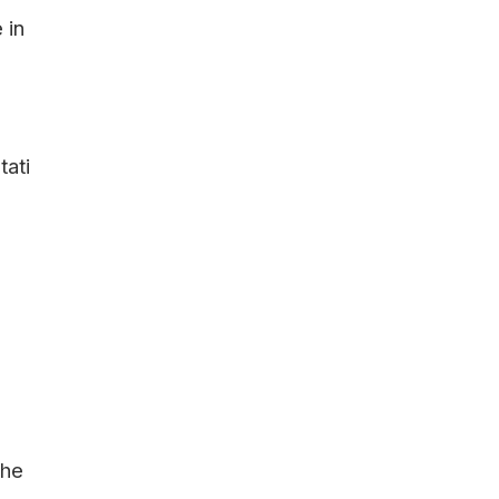
 in
tati
che