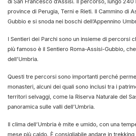
di San Francesco d’Assisi. Il percorso, lungo 240 k
province di Perugia, Terni e Rieti. Il Cammino di 
Gubbio e si snoda nei boschi dell’Appennino Umb
I Sentieri dei Parchi sono un insieme di percorsi c
più famoso è il Sentiero Roma-Assisi-Gubbio, che 
dell’Umbria.
Questi tre percorsi sono importanti perché permett
monasteri, alcuni dei quali sono inclusi tra i patr
territori selvaggi, come la Riserva Naturale del S
panoramica sulle valli dell’Umbria.
Il clima dell’Umbria è mite e umido, con una temp
mese più caldo. È consigliabile andare in trekking 