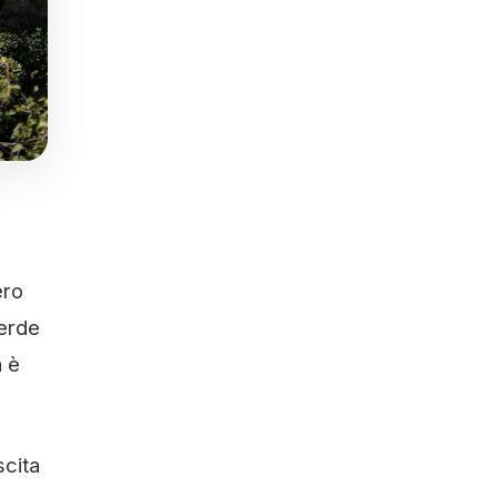
ero
verde
a è
scita