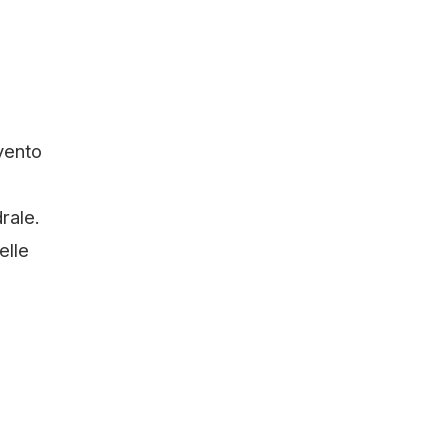
nvento
rale.
elle