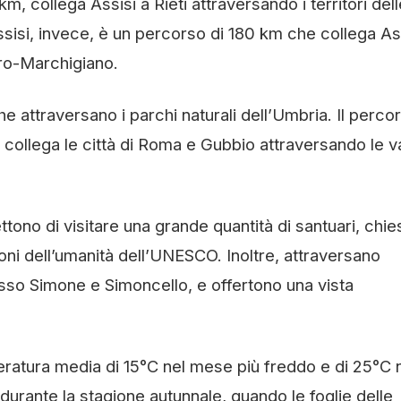
m, collega Assisi a Rieti attraversando i territori dell
Assisi, invece, è un percorso di 180 km che collega As
ro-Marchigiano.
he attraversano i parchi naturali dell’Umbria. Il perco
collega le città di Roma e Gubbio attraversando le va
ono di visitare una grande quantità di santuari, chie
imoni dell’umanità dell’UNESCO. Inoltre, attraversano
asso Simone e Simoncello, e offertono una vista
eratura media di 15°C nel mese più freddo e di 25°C 
durante la stagione autunnale, quando le foglie delle