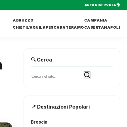
AREA RISERVATA 🌍
ABRUZZO
CAMPANIA
CHIETI
L’AQUILA
PESCARA
TERAMO
CASERTA
NAPOLI
a
🔍 Cerca
i
Cerca:
📍 Destinazioni Popolari
Brescia