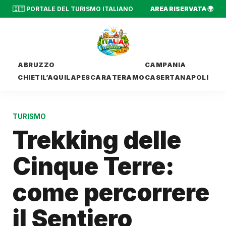
🇮🇹 PORTALE DEL TURISMO ITALIANO
AREA RISERVATA 🌍
ABRUZZO
CAMPANIA
CHIETI
L’AQUILA
PESCARA
TERAMO
CASERTA
NAPOLI
TURISMO
Trekking delle
Cinque Terre:
come percorrere
il Sentiero