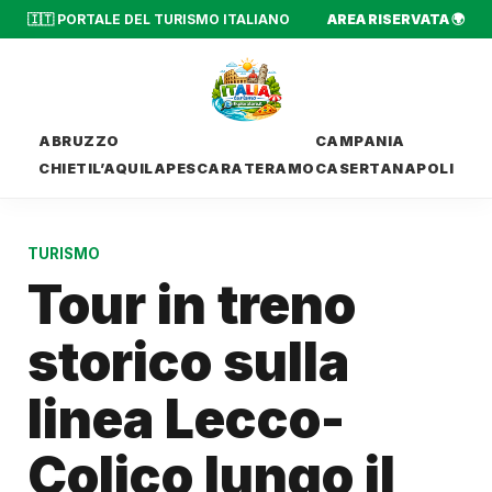
🇮🇹 PORTALE DEL TURISMO ITALIANO
AREA RISERVATA 🌍
ABRUZZO
CAMPANIA
CHIETI
L’AQUILA
PESCARA
TERAMO
CASERTA
NAPOLI
TURISMO
Tour in treno
storico sulla
linea Lecco-
Colico lungo il