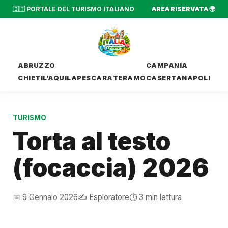
🇮🇹 PORTALE DEL TURISMO ITALIANO
AREA RISERVATA 🌍
ABRUZZO
CAMPANIA
CHIETI
L’AQUILA
PESCARA
TERAMO
CASERTA
NAPOLI
TURISMO
Torta al testo
(focaccia) 2026
📅 9 Gennaio 2026
✍️ Esploratore
⏱️ 3 min lettura