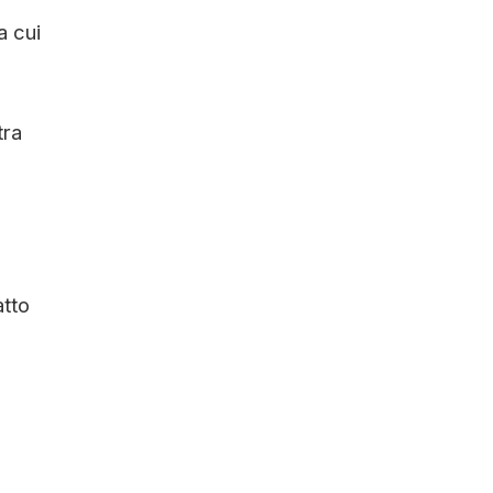
a cui
tra
atto