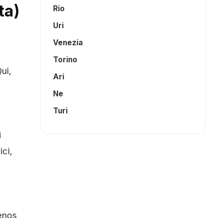
ta)
Rio
Uri
Venezia
Torino
ui,
Ari
Ne
Turi
i
ici,
menos