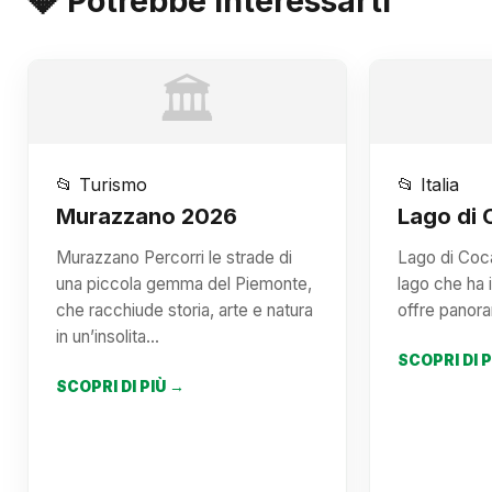
💎 Potrebbe Interessarti
🏛️
📂 Turismo
📂 Italia
Murazzano 2026
Lago di
Murazzano Percorri le strade di
Lago di Coc
una piccola gemma del Piemonte,
lago che ha 
che racchiude storia, arte e natura
offre panora
in un’insolita…
SCOPRI DI 
SCOPRI DI PIÙ →