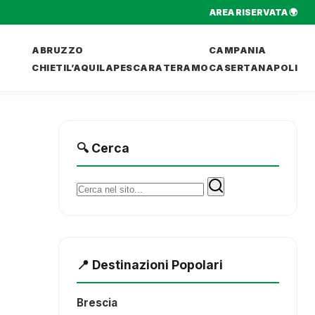
AREA RISERVATA 🌍
ABRUZZO
CAMPANIA
CHIETI
L’AQUILA
PESCARA
TERAMO
CASERTA
NAPOLI
🔍 Cerca
Cerca:
📍 Destinazioni Popolari
Brescia