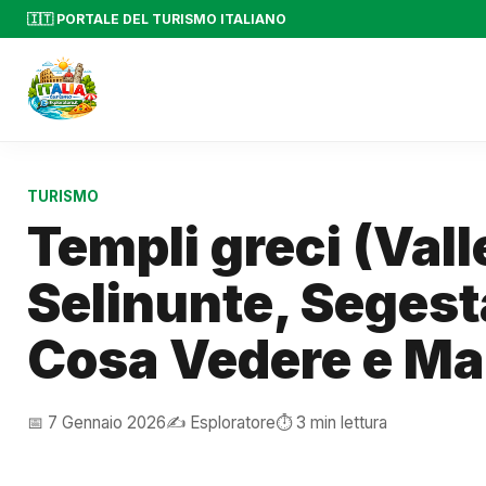
🇮🇹 PORTALE DEL TURISMO ITALIANO
TURISMO
Templi greci (Vall
Selinunte, Segesta
Cosa Vedere e M
📅 7 Gennaio 2026
✍️ Esploratore
⏱️ 3 min lettura