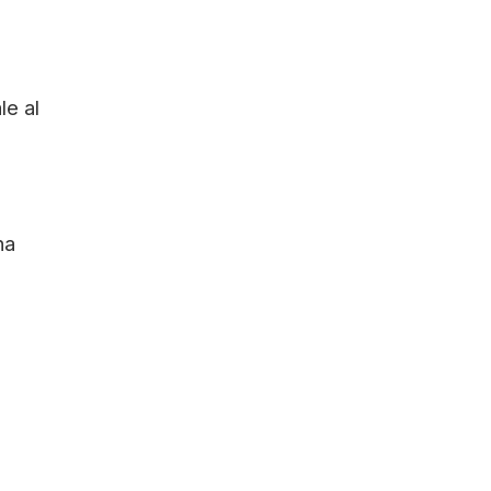
le al
na