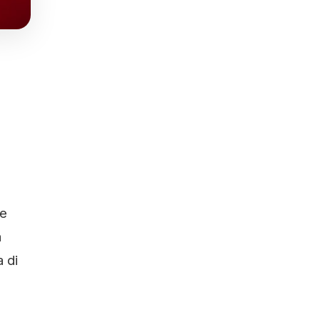
me
a
 di