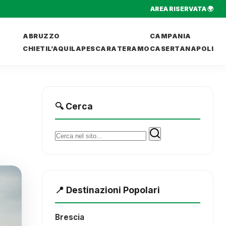
AREA RISERVATA 🌍
ABRUZZO
CAMPANIA
CHIETI
L’AQUILA
PESCARA
TERAMO
CASERTA
NAPOLI
🔍 Cerca
Cerca:
📍 Destinazioni Popolari
Brescia