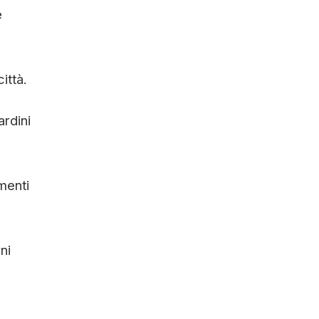
e
ittà.
ardini
menti
ni