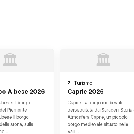
🏛️
🏛️
📂 Turismo
po Albese 2026
Caprie 2026
lbese: Il borgo
Caprie La borgo medievale
 del Piemonte
perseguitata dai Saraceni Storia 
lbese Il borgo
Atmosfera Caprie, un piccolo
ella storia, sulla
borgo medievale situato nelle
ino…
Valli…