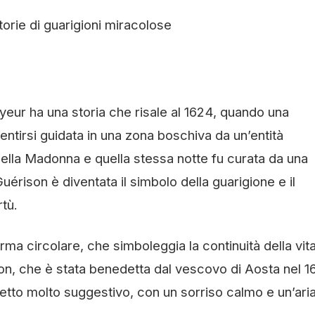
torie di guarigioni miracolose
eur ha una storia che risale al 1624, quando una
ntirsi guidata in una zona boschiva da un’entità
della Madonna e quella stessa notte fu curata da una
rison è diventata il simbolo della guarigione e il
rtù.
orma circolare, che simboleggia la continuità della vita
ison, che è stata benedetta dal vescovo di Aosta nel 1
petto molto suggestivo, con un sorriso calmo e un’ari