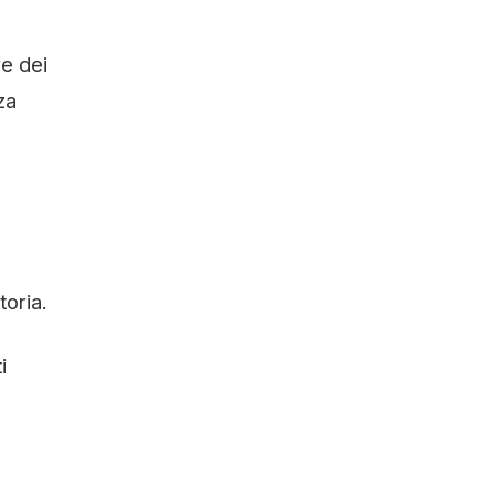
re dei
za
toria.
i