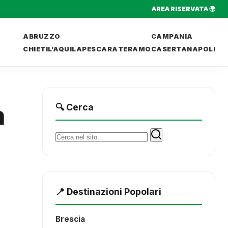
AREA RISERVATA 🌍
ABRUZZO
CAMPANIA
CHIETI
L’AQUILA
PESCARA
TERAMO
CASERTA
NAPOLI
n
🔍 Cerca
Cerca:
📍 Destinazioni Popolari
Brescia