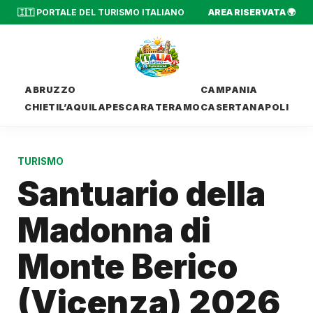
🇮🇹 PORTALE DEL TURISMO ITALIANO
AREA RISERVATA 🌍
ABRUZZO
CAMPANIA
CHIETI
L’AQUILA
PESCARA
TERAMO
CASERTA
NAPOLI
TURISMO
Santuario della
Madonna di
Monte Berico
(Vicenza) 2026