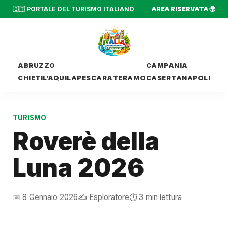
🇮🇹 PORTALE DEL TURISMO ITALIANO
AREA RISERVATA 🌍
ABRUZZO
CAMPANIA
CHIETI
L’AQUILA
PESCARA
TERAMO
CASERTA
NAPOLI
TURISMO
Roverè della
Luna 2026
📅 8 Gennaio 2026
✍️ Esploratore
⏱️ 3 min lettura