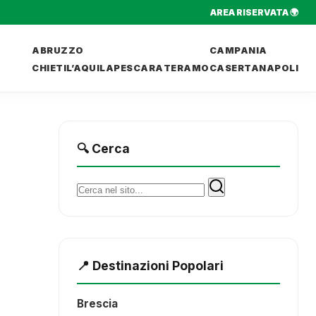
AREA RISERVATA 🌍
ABRUZZO
CAMPANIA
CHIETI
L’AQUILA
PESCARA
TERAMO
CASERTA
NAPOLI
🔍 Cerca
Cerca:
📍 Destinazioni Popolari
Brescia