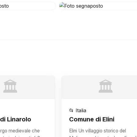
🏛️
🏛️
📂 Italia
i Linarolo
Comune di Elini
borgo medievale che
Elini Un villaggio storico del