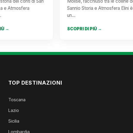
storia dei conti di San
Molise, racchiuso tra le colline d
ia e Atmosfera
Sannio Storia e Atmosfera Elini è
…
un…
PIÙ →
SCOPRI DI PIÙ →
TOP DESTINAZIONI
Toscana
Lazio
Sicilia
Lombardia