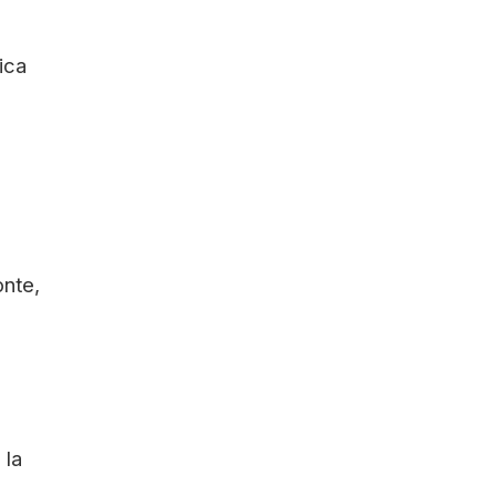
ica
onte,
 la