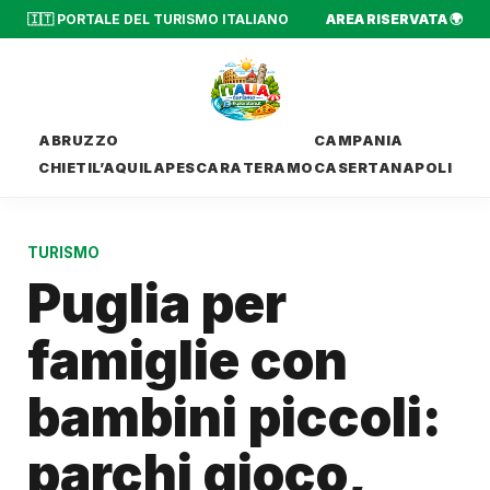
🇮🇹 PORTALE DEL TURISMO ITALIANO
AREA RISERVATA 🌍
ABRUZZO
CAMPANIA
CHIETI
L’AQUILA
PESCARA
TERAMO
CASERTA
NAPOLI
TURISMO
Puglia per
famiglie con
bambini piccoli:
parchi gioco,