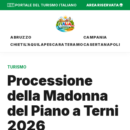
🇮🇹 PORTALE DEL TURISMO ITALIANO
AREA RISERVATA 🌍
ABRUZZO
CAMPANIA
CHIETI
L’AQUILA
PESCARA
TERAMO
CASERTA
NAPOLI
TURISMO
Processione
della Madonna
del Piano a Terni
2026