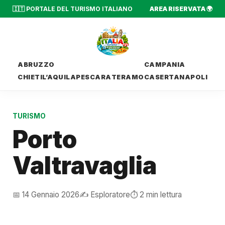
🇮🇹 PORTALE DEL TURISMO ITALIANO
AREA RISERVATA 🌍
ABRUZZO
CAMPANIA
CHIETI
L’AQUILA
PESCARA
TERAMO
CASERTA
NAPOLI
TURISMO
Porto
Valtravaglia
📅 14 Gennaio 2026
✍️ Esploratore
⏱️ 2 min lettura