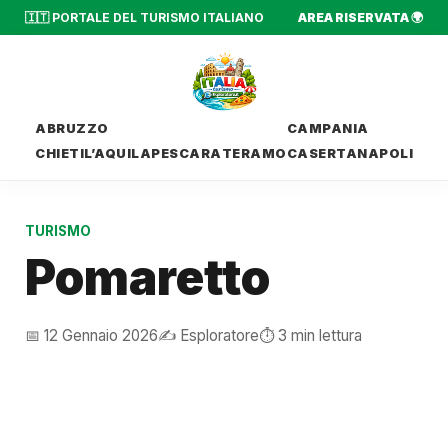
🇮🇹 PORTALE DEL TURISMO ITALIANO
AREA RISERVATA 🌍
ABRUZZO
CAMPANIA
CHIETI
L’AQUILA
PESCARA
TERAMO
CASERTA
NAPOLI
TURISMO
Pomaretto
📅 12 Gennaio 2026
✍️ Esploratore
⏱️ 3 min lettura