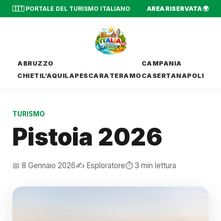
🇮🇹 PORTALE DEL TURISMO ITALIANO
AREA RISERVATA 🌍
ABRUZZO
CAMPANIA
CHIETI
L’AQUILA
PESCARA
TERAMO
CASERTA
NAPOLI
TURISMO
Pistoia 2026
📅 8 Gennaio 2026
✍️ Esploratore
⏱️ 3 min lettura