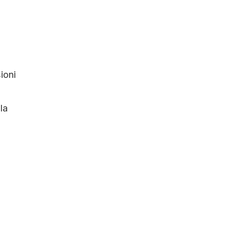
ioni
la