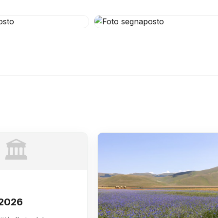
🏛️
 2026