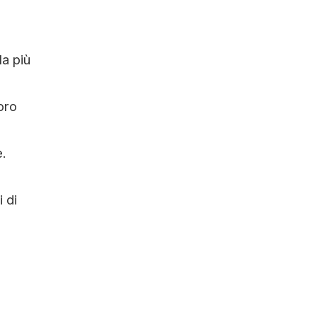
la più
oro
e.
 di