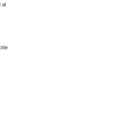
 al
bile