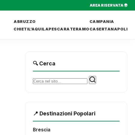
AREA RISERVATA 🌍
ABRUZZO
CAMPANIA
CHIETI
L’AQUILA
PESCARA
TERAMO
CASERTA
NAPOLI
🔍 Cerca
Cerca:
📍 Destinazioni Popolari
Brescia