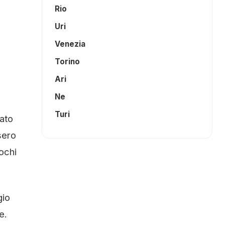
Rio
Uri
Venezia
Torino
Ari
Ne
Turi
tato
sero
pochi
gio
e.