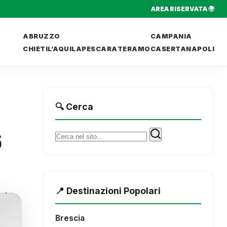
AREA RISERVATA 🌍
ABRUZZO
CAMPANIA
CHIETI
L’AQUILA
PESCARA
TERAMO
CASERTA
NAPOLI
🔍 Cerca
6
Cerca:
📍 Destinazioni Popolari
Brescia