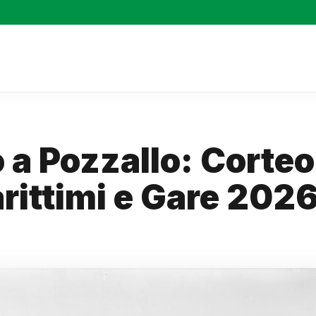
 a Pozzallo: Corteo
arittimi e Gare 202