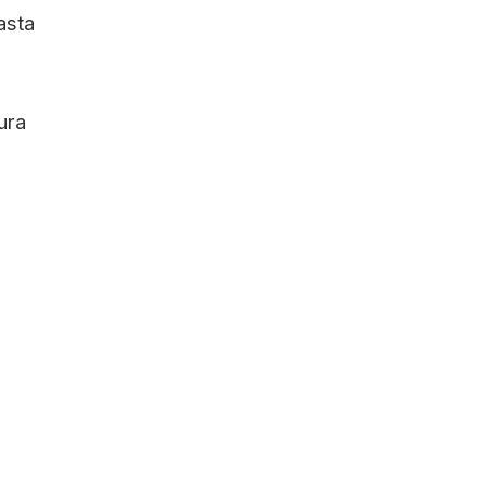
asta
ura