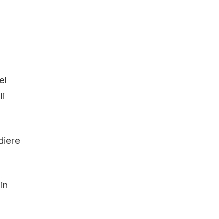
el
li
diere
in