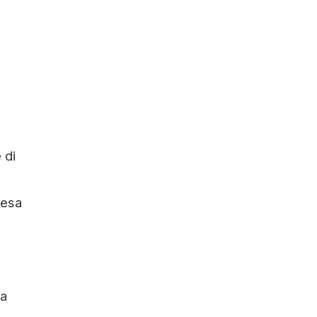
 di
iesa
la