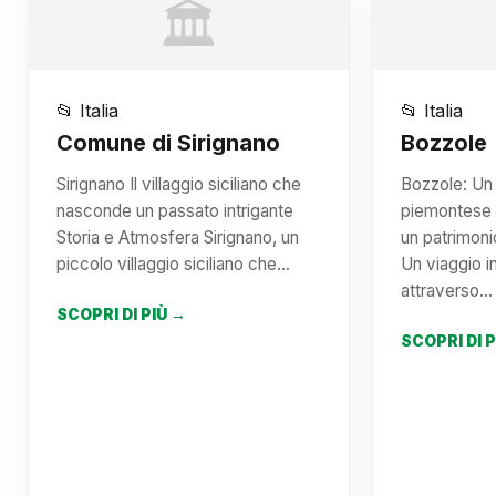
🏛️
📂 Italia
📂 Italia
Comune di Sirignano
Bozzole
Sirignano Il villaggio siciliano che
Bozzole: Un
nasconde un passato intrigante
piemontese c
Storia e Atmosfera Sirignano, un
un patrimoni
piccolo villaggio siciliano che…
Un viaggio i
attraverso…
SCOPRI DI PIÙ →
SCOPRI DI 