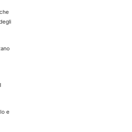
iche
degli
zano
l
lo e