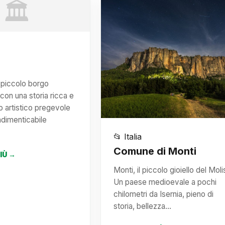
🏛️
 piccolo borgo
on una storia ricca e
o artistico pregevole
ndimenticabile
📂 Italia
Comune di Monti
PIÙ →
Monti, il piccolo gioiello del Moli
Un paese medioevale a pochi
chilometri da Isernia, pieno di
storia, bellezza…