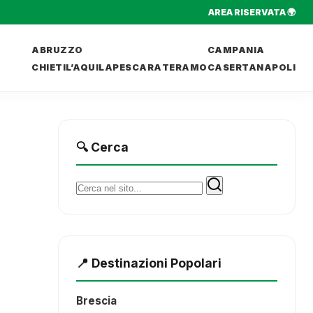
AREA RISERVATA 🌍
ABRUZZO
CAMPANIA
CHIETI
L’AQUILA
PESCARA
TERAMO
CASERTA
NAPOLI
🔍 Cerca
Cerca:
📍 Destinazioni Popolari
Brescia