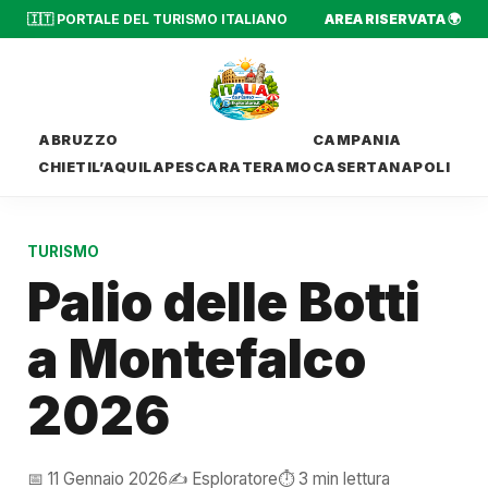
🇮🇹 PORTALE DEL TURISMO ITALIANO
AREA RISERVATA 🌍
ABRUZZO
CAMPANIA
CHIETI
L’AQUILA
PESCARA
TERAMO
CASERTA
NAPOLI
TURISMO
Palio delle Botti
a Montefalco
2026
📅 11 Gennaio 2026
✍️ Esploratore
⏱️ 3 min lettura