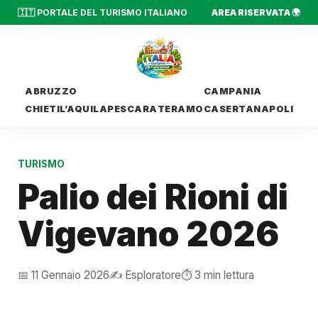
🇮🇹 PORTALE DEL TURISMO ITALIANO
AREA RISERVATA 🌍
ABRUZZO
CAMPANIA
CHIETI
L’AQUILA
PESCARA
TERAMO
CASERTA
NAPOLI
TURISMO
Palio dei Rioni di
Vigevano 2026
📅 11 Gennaio 2026
✍️ Esploratore
⏱️ 3 min lettura