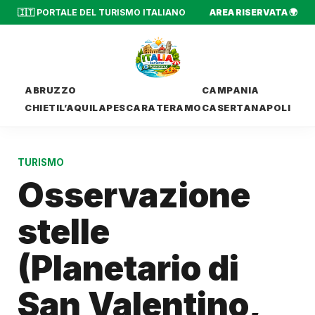
🇮🇹 PORTALE DEL TURISMO ITALIANO
AREA RISERVATA 🌍
ABRUZZO
CAMPANIA
CHIETI
L’AQUILA
PESCARA
TERAMO
CASERTA
NAPOLI
TURISMO
Osservazione
stelle
(Planetario di
San Valentino,