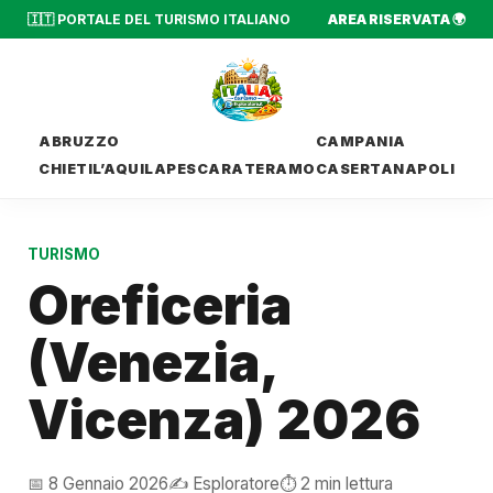
🇮🇹 PORTALE DEL TURISMO ITALIANO
AREA RISERVATA 🌍
ABRUZZO
CAMPANIA
CHIETI
L’AQUILA
PESCARA
TERAMO
CASERTA
NAPOLI
TURISMO
Oreficeria
(Venezia,
Vicenza) 2026
📅 8 Gennaio 2026
✍️ Esploratore
⏱️ 2 min lettura