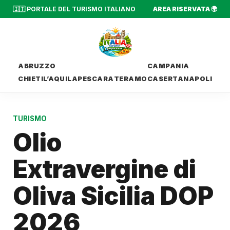
🇮🇹 PORTALE DEL TURISMO ITALIANO
AREA RISERVATA 🌍
ABRUZZO
CAMPANIA
CHIETI
L’AQUILA
PESCARA
TERAMO
CASERTA
NAPOLI
TURISMO
Olio
Extravergine di
Oliva Sicilia DOP
2026