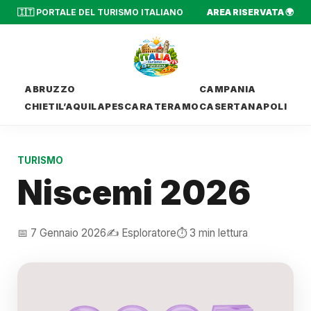
🇮🇹 PORTALE DEL TURISMO ITALIANO
AREA RISERVATA 🌍
ABRUZZO
CAMPANIA
CHIETI
L’AQUILA
PESCARA
TERAMO
CASERTA
NAPOLI
TURISMO
Niscemi 2026
📅 7 Gennaio 2026
✍️ Esploratore
⏱️ 3 min lettura