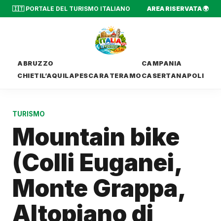
🇮🇹 PORTALE DEL TURISMO ITALIANO
AREA RISERVATA 🌍
ABRUZZO
CAMPANIA
CHIETI
L’AQUILA
PESCARA
TERAMO
CASERTA
NAPOLI
TURISMO
Mountain bike
(Colli Euganei,
Monte Grappa,
Altopiano di