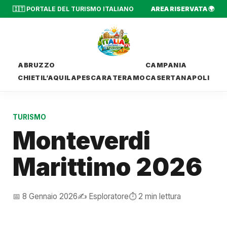
🇮🇹 PORTALE DEL TURISMO ITALIANO
AREA RISERVATA 🌍
ABRUZZO
CAMPANIA
CHIETI
L’AQUILA
PESCARA
TERAMO
CASERTA
NAPOLI
TURISMO
Monteverdi
Marittimo 2026
📅 8 Gennaio 2026
✍️ Esploratore
⏱️ 2 min lettura