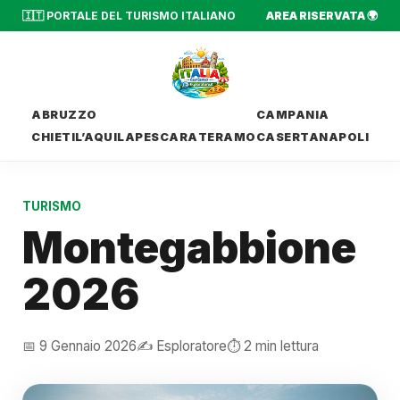
🇮🇹 PORTALE DEL TURISMO ITALIANO
AREA RISERVATA 🌍
ABRUZZO
CAMPANIA
CHIETI
L’AQUILA
PESCARA
TERAMO
CASERTA
NAPOLI
TURISMO
Montegabbione
2026
📅 9 Gennaio 2026
✍️ Esploratore
⏱️ 2 min lettura