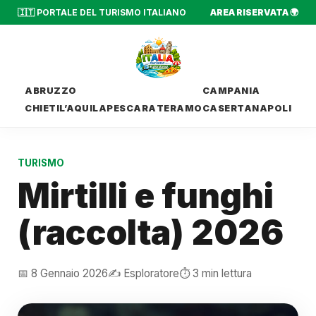
🇮🇹 PORTALE DEL TURISMO ITALIANO
AREA RISERVATA 🌍
ABRUZZO
CAMPANIA
CHIETI
L’AQUILA
PESCARA
TERAMO
CASERTA
NAPOLI
TURISMO
Mirtilli e funghi
(raccolta) 2026
📅 8 Gennaio 2026
✍️ Esploratore
⏱️ 3 min lettura