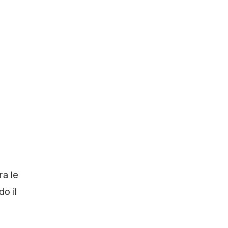
ra le
do il