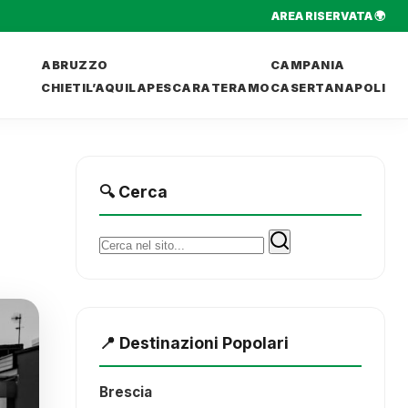
AREA RISERVATA 🌍
ABRUZZO
CAMPANIA
CHIETI
L’AQUILA
PESCARA
TERAMO
CASERTA
NAPOLI
🔍 Cerca
Cerca:
📍 Destinazioni Popolari
Brescia