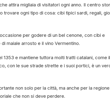
e attira migliaia di visitatori ogni anno. Il centro sto
ovare ogni tipo di cosa: cibi tipici sardi, regali, gioi
n’occasione per godere di un bel cenone, con cibi e
e di maiale arrosto e il vino Vermentino.
l 1353 e mantiene tuttora molti tratti catalani, come i
rico, con le sue strade strette e i suoi portici, è un ver
rtante non solo per la città, ma anche per la regione
soriale che non si deve perdere.