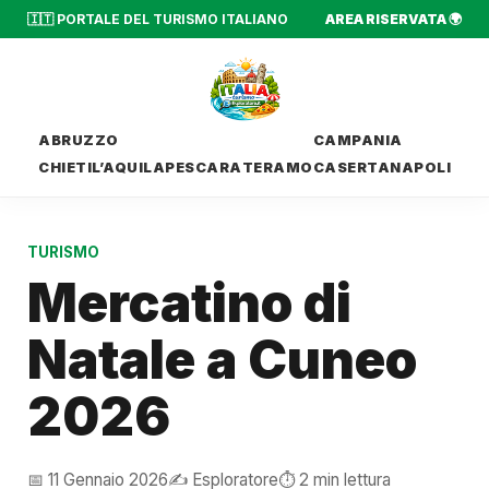
🇮🇹 PORTALE DEL TURISMO ITALIANO
AREA RISERVATA 🌍
ABRUZZO
CAMPANIA
CHIETI
L’AQUILA
PESCARA
TERAMO
CASERTA
NAPOLI
TURISMO
Mercatino di
Natale a Cuneo
2026
📅 11 Gennaio 2026
✍️ Esploratore
⏱️ 2 min lettura