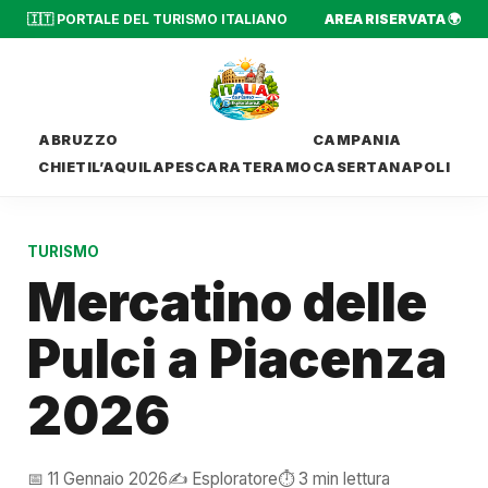
🇮🇹 PORTALE DEL TURISMO ITALIANO
AREA RISERVATA 🌍
ABRUZZO
CAMPANIA
CHIETI
L’AQUILA
PESCARA
TERAMO
CASERTA
NAPOLI
TURISMO
Mercatino delle
Pulci a Piacenza
2026
📅 11 Gennaio 2026
✍️ Esploratore
⏱️ 3 min lettura