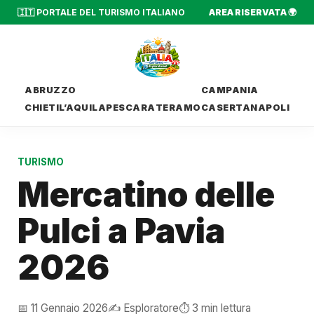
🇮🇹 PORTALE DEL TURISMO ITALIANO
AREA RISERVATA 🌍
ABRUZZO
CAMPANIA
CHIETI
L’AQUILA
PESCARA
TERAMO
CASERTA
NAPOLI
TURISMO
Mercatino delle
Pulci a Pavia
2026
📅 11 Gennaio 2026
✍️ Esploratore
⏱️ 3 min lettura