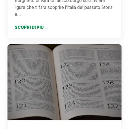
Borghetto di Vara Un antico borgo sulla riviera
ligure che ti farà scoprire l’Italia del passato Storia
e…
SCOPRI DI PIÙ →