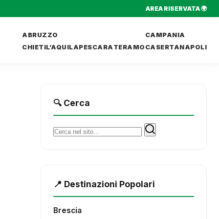
AREA RISERVATA 🌍
ABRUZZO
CAMPANIA
CHIETI
L’AQUILA
PESCARA
TERAMO
CASERTA
NAPOLI
🔍 Cerca
Cerca:
📍 Destinazioni Popolari
Brescia