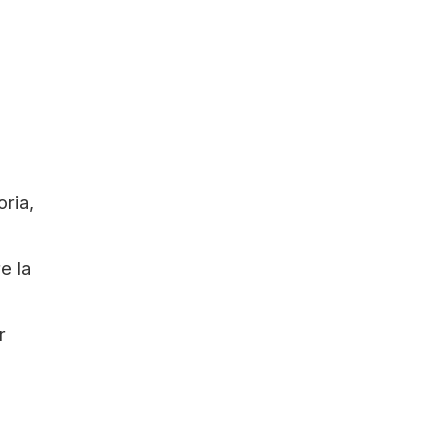
oria,
e la
r