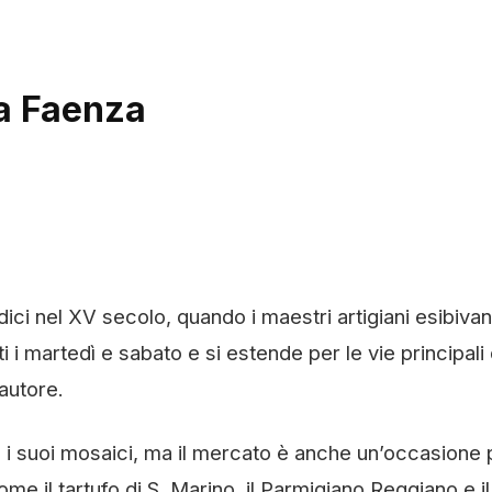
 a Faenza
dici nel XV secolo, quando i maestri artigiani esibivan
i i martedì e sabato e si estende per le vie principali 
autore.
 i suoi mosaici, ma il mercato è anche un’occasione 
ome il tartufo di S. Marino, il Parmigiano Reggiano e il