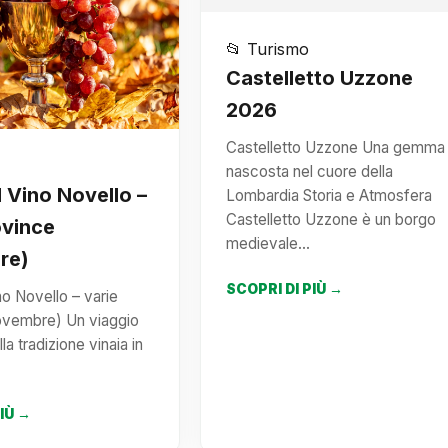
📂 Turismo
Castelletto Uzzone
2026
Castelletto Uzzone Una gemma
nascosta nel cuore della
l Vino Novello –
Lombardia Storia e Atmosfera
Castelletto Uzzone è un borgo
ovince
medievale…
re)
SCOPRI DI PIÙ →
no Novello – varie
ovembre) Un viaggio
la tradizione vinaia in
…
PIÙ →