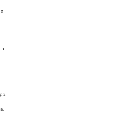
le
la
ppo.
a.