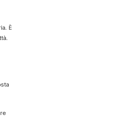
ia. È
tà.
osta
are