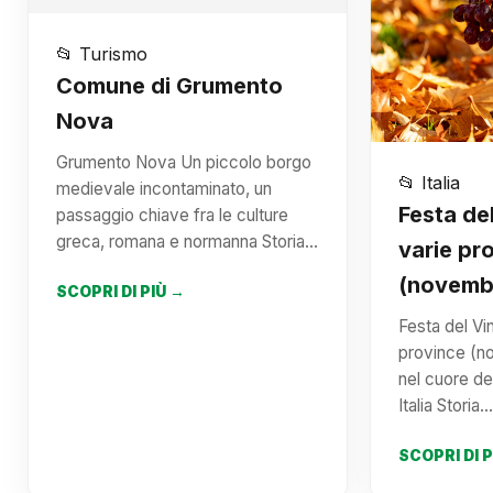
📂 Turismo
Comune di Grumento
Nova
Grumento Nova Un piccolo borgo
📂 Italia
medievale incontaminato, un
Festa de
passaggio chiave fra le culture
greca, romana e normanna Storia…
varie pr
(novemb
SCOPRI DI PIÙ →
Festa del Vi
province (n
nel cuore del
Italia Storia
SCOPRI DI 